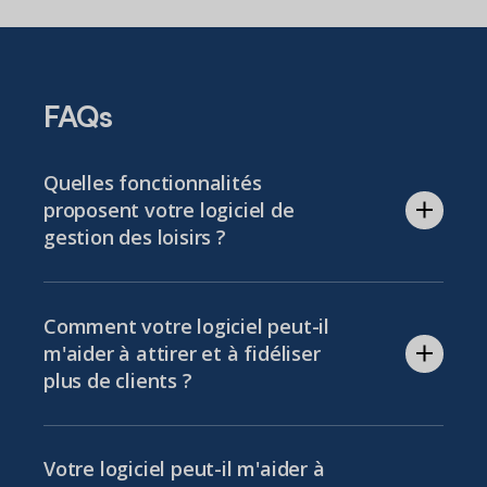
FAQs
Quelles fonctionnalités
proposent votre logiciel de
gestion des loisirs ?
Notre logiciel de gestion des loisirs offre
une solution tout-en-un pour gérer
Comment votre logiciel peut-il
efficacement votre organisation. Vous
m'aider à attirer et à fidéliser
pouvez gérer les affiliations, les
plus de clients ?
réservations d'installations, les
paiements, la facturation et plus encore,
Avec notre logiciel de gestion des loisirs,
le tout depuis une boutique en ligne
vous pouvez créer une expérience
Votre logiciel peut-il m'aider à
intégrée à votre site web.